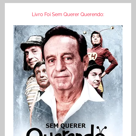
e
q
Livro Foi Sem Querer Querendo:
u
e
n
t
e
s