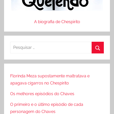
A biografia de Chespirito
P
e
P
s
r
q
o
u
Florinda Meza supostamente maltratava e
c
i
apagava cigarros no Chespirito
u
s
r
Os melhores episódios do Chaves
a
a
r
O primeiro e o último episódio de cada
r
p
personagem do Chaves