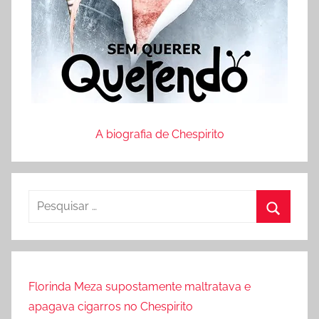
A biografia de Chespirito
P
e
P
s
r
q
o
u
Florinda Meza supostamente maltratava e
c
i
apagava cigarros no Chespirito
u
s