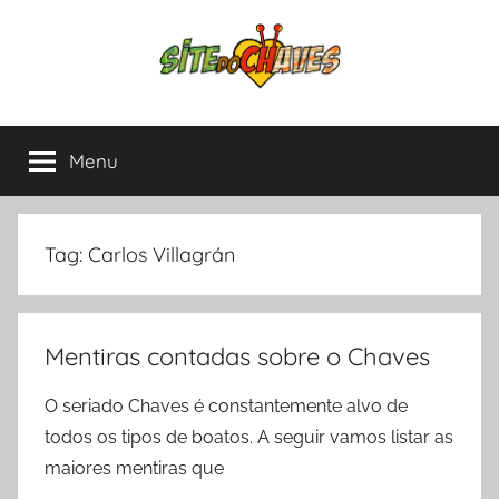
Pular
para
o
conteúdo
Site
Chaves
e
Menu
do
Chapolin,
tudo
sobre
Chaves
as
Tag:
Carlos Villagrán
séries
mais
amadas
Mentiras contadas sobre o Chaves
da
América
O seriado Chaves é constantemente alvo de
Latina.
todos os tipos de boatos. A seguir vamos listar as
maiores mentiras que