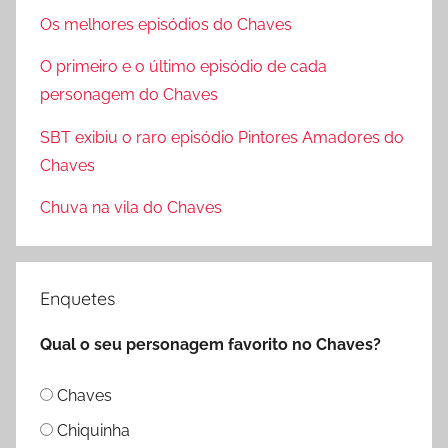
r
Os melhores episódios do Chaves
a
a
r
O primeiro e o último episódio de cada
r
p
personagem do Chaves
o
SBT exibiu o raro episódio Pintores Amadores do
r
Chaves
:
Chuva na vila do Chaves
Enquetes
Qual o seu personagem favorito no Chaves?
Chaves
Chiquinha