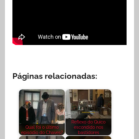
Páginas relacionadas:
Reflexo do Quico
Qual foi o último
escondido nos
episódio do Chaves?
bastidores