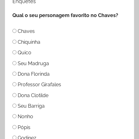
Enquetes
Qual o seu personagem favorito no Chaves?
Chaves
Chiquinha
Quico
Seu Madruga
Dona Florinda
Professor Girafales
Dona Clotilde
Seu Barriga
Nonho
Pópis
Godinez