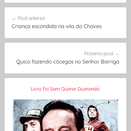
o
Navegação
s
Post anterior
de
d
Criança escondida na vila do Chaves
e
Post
G
r
a
Próximo post
v
Quico fazendo cócegas no Senhor Barriga
a
ç
ã
Livro Foi Sem Querer Querendo:
o