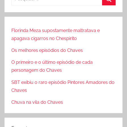
e
P
s
r
q
o
u
Florinda Meza supostamente maltratava e
c
i
apagava cigarros no Chespirito
u
s
r
Os melhores episódios do Chaves
a
a
r
O primeiro e o último episódio de cada
r
p
personagem do Chaves
o
SBT exibiu o raro episódio Pintores Amadores do
r
Chaves
:
Chuva na vila do Chaves