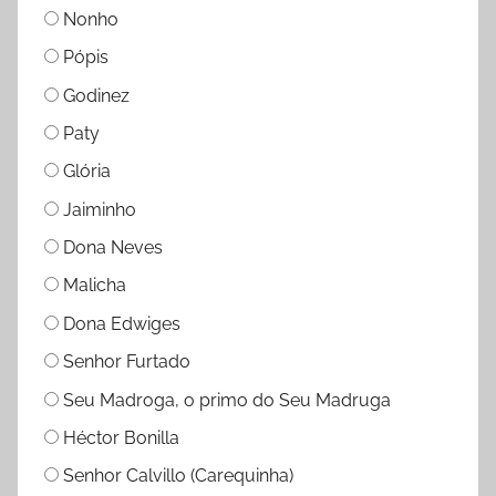
Nonho
Pópis
Godinez
Paty
Glória
Jaiminho
Dona Neves
Malicha
Dona Edwiges
Senhor Furtado
Seu Madroga, o primo do Seu Madruga
Héctor Bonilla
Senhor Calvillo (Carequinha)