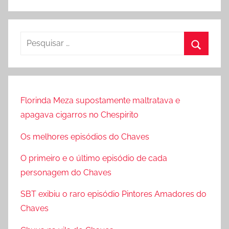
P
e
P
s
r
q
o
u
Florinda Meza supostamente maltratava e
c
i
apagava cigarros no Chespirito
u
s
r
Os melhores episódios do Chaves
a
a
r
O primeiro e o último episódio de cada
r
p
personagem do Chaves
o
SBT exibiu o raro episódio Pintores Amadores do
r
Chaves
: