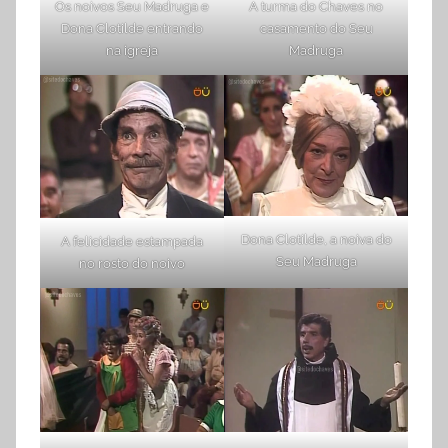
Os noivos Seu Madruga e
A turma do Chaves no
Dona Clotilde entrando
casamento do Seu
na igreja
Madruga
Dona Clotilde, a noiva do
A felicidade estampada
Seu Madruga
no rosto do noivo