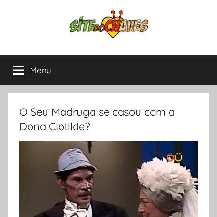
Pular
para
o
conteúdo
Site
Chaves
e
Menu
do
Chapolin,
tudo
sobre
Chaves
as
O Seu Madruga se casou com a
séries
Dona Clotilde?
mais
amadas
da
América
Latina.