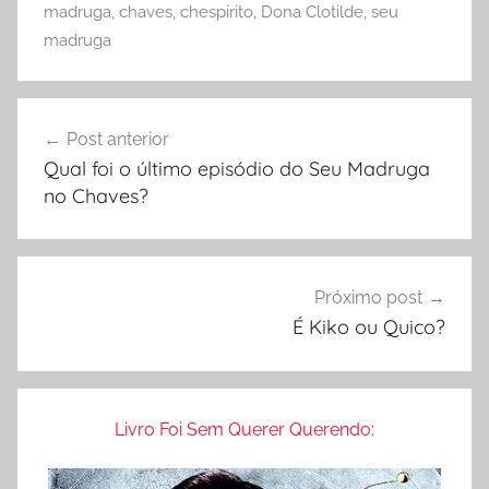
P
madruga
,
chaves
,
chespirito
,
Dona Clotilde
,
seu
e
madruga
r
g
Navegação
u
Post anterior
de
n
Qual foi o último episódio do Seu Madruga
t
Post
no Chaves?
a
s
F
r
Próximo post
e
É Kiko ou Quico?
q
u
e
Livro Foi Sem Querer Querendo:
n
t