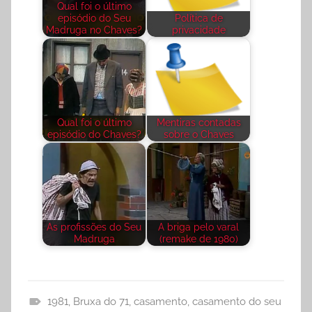
Qual foi o último
episódio do Seu
Política de
Madruga no Chaves?
privacidade
Qual foi o último
Mentiras contadas
episódio do Chaves?
sobre o Chaves
As profissões do Seu
A briga pelo varal
Madruga
(remake de 1980)
1981
,
Bruxa do 71
,
casamento
,
casamento do seu