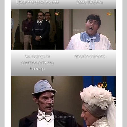
Chiquinha inconformada
Padre Girafales
Seu Barriga no
Nhonho coroinha
casamento do Seu
Madruga