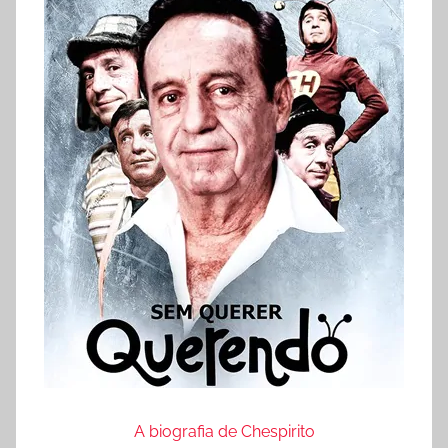
e
s
A biografia de Chespirito