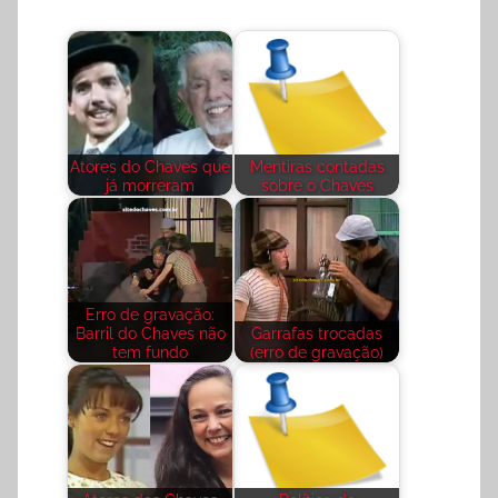
Atores do Chaves que
Mentiras contadas
já morreram
sobre o Chaves
Erro de gravação:
Barril do Chaves não
Garrafas trocadas
tem fundo
(erro de gravação)