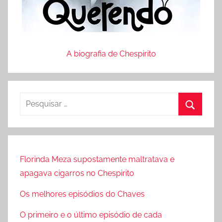
A biografia de Chespirito
P
e
P
s
r
q
o
u
Florinda Meza supostamente maltratava e
c
i
apagava cigarros no Chespirito
u
s
r
Os melhores episódios do Chaves
a
a
r
O primeiro e o último episódio de cada
r