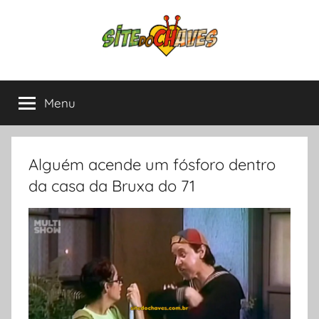
Pular
para
o
conteúdo
Site
Chaves
e
Menu
do
Chapolin,
tudo
sobre
Chaves
as
Alguém acende um fósforo dentro
séries
da casa da Bruxa do 71
mais
amadas
da
América
Latina.