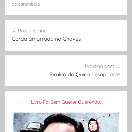
r
de carambola
o
s
Navegação
d
Post anterior
de
e
Corda amarrada no Chaves
G
Post
r
a
v
Próximo post
a
Pirulito do Quico desaparece
ç
ã
o
Livro Foi Sem Querer Querendo: