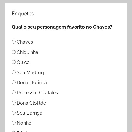
Enquetes
Qual o seu personagem favorito no Chaves?
Chaves
Chiquinha
Quico
Seu Madruga
Dona Florinda
Professor Girafales
Dona Clotilde
Seu Barriga
Nonho