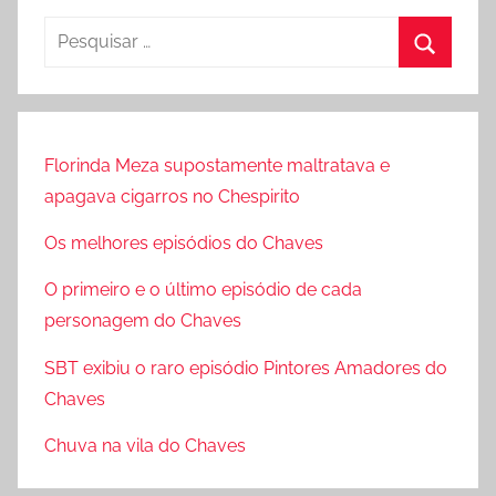
P
e
P
s
r
q
o
u
Florinda Meza supostamente maltratava e
c
i
apagava cigarros no Chespirito
u
s
r
Os melhores episódios do Chaves
a
a
r
O primeiro e o último episódio de cada
r
p
personagem do Chaves
o
SBT exibiu o raro episódio Pintores Amadores do
r
Chaves
:
Chuva na vila do Chaves