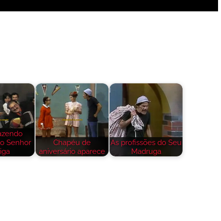
fazendo
no Senhor
Chapéu de
As profissões do Seu
iga
aniversário aparece
Madruga