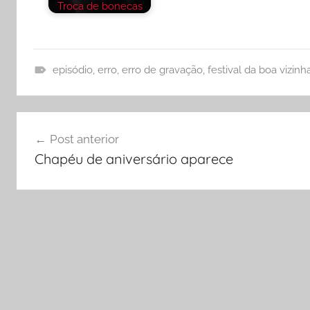
Troca de bonecas
episódio
,
erro
,
erro de gravação
,
festival da boa vizin
E
r
Navegação
r
Post anterior
o
de
Chapéu de aniversário aparece
s
Post
d
e
G
r
a
v
a
ç