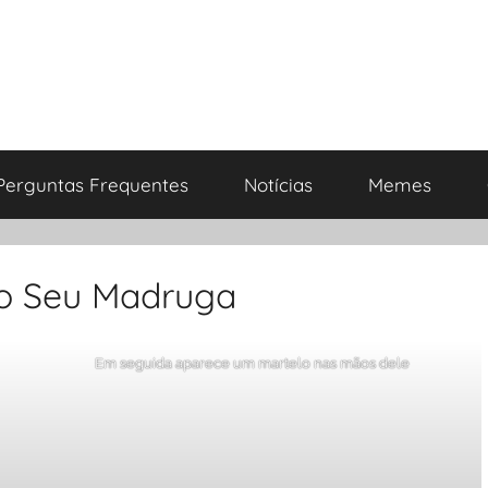
Perguntas Frequentes
Notícias
Memes
do Seu Madruga
Em seguida aparece um martelo nas mãos dele