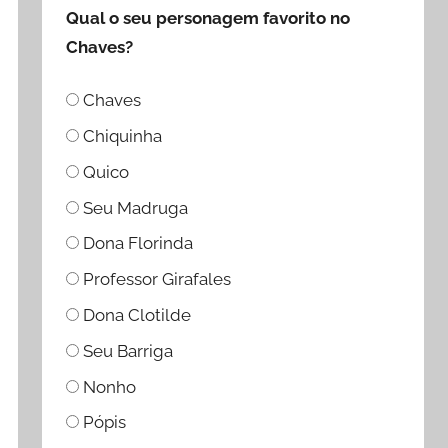
Qual o seu personagem favorito no
Chaves?
Chaves
Chiquinha
Quico
Seu Madruga
Dona Florinda
Professor Girafales
Dona Clotilde
Seu Barriga
Nonho
Pópis