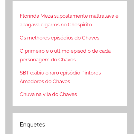
q
o
u
Florinda Meza supostamente maltratava e
c
i
apagava cigarros no Chespirito
u
s
r
a
Os melhores episódios do Chaves
a
r
O primeiro e o último episódio de cada
r
p
personagem do Chaves
o
r
SBT exibiu o raro episódio Pintores
:
Amadores do Chaves
Chuva na vila do Chaves
Enquetes