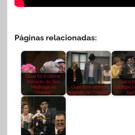
Páginas relacionadas:
Qual foi o último
episódio do Seu
Quico 
Madruga no
Qual foi o último
cócegas 
Chaves?
episódio do Chaves?
Barr