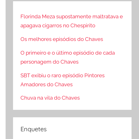
q
o
u
Florinda Meza supostamente maltratava e
c
i
apagava cigarros no Chespirito
u
s
r
a
Os melhores episódios do Chaves
a
r
O primeiro e o último episódio de cada
r
p
personagem do Chaves
o
r
SBT exibiu o raro episódio Pintores
:
Amadores do Chaves
Chuva na vila do Chaves
Enquetes