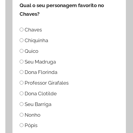
Qual o seu personagem favorito no
Chaves?
Chaves
Chiquinha
Quico
Seu Madruga
Dona Florinda
Professor Girafales
Dona Clotilde
Seu Barriga
Nonho
Pópis