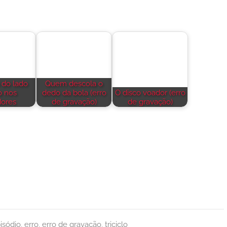
 do lado
Quem descola o
o nos
dedo da bola (erro
O disco voador (erro
dores
de gravação)
de gravação)
isódio
,
erro
,
erro de gravação
,
triciclo