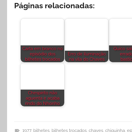
Páginas relacionadas:
Carta em branco no
Quico sai
episódio dos
Erro de iluminação
errad
bilhetes trocados
na vila do Chaves
basti
Chespirito não
aguenta e acaba
rindo do Nhonho
1977
,
bilhetes
,
bilhetes trocados
,
chaves
,
chiquinha
,
ep