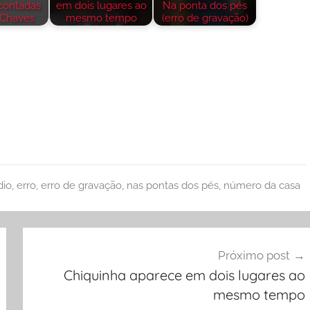
contadas
em dois lugares ao
Na ponta dos pés
 Chaves
mesmo tempo
(erro de gravação)
dio
,
erro
,
erro de gravação
,
nas pontas dos pés
,
número da casa
Próximo post
Chiquinha aparece em dois lugares ao
mesmo tempo