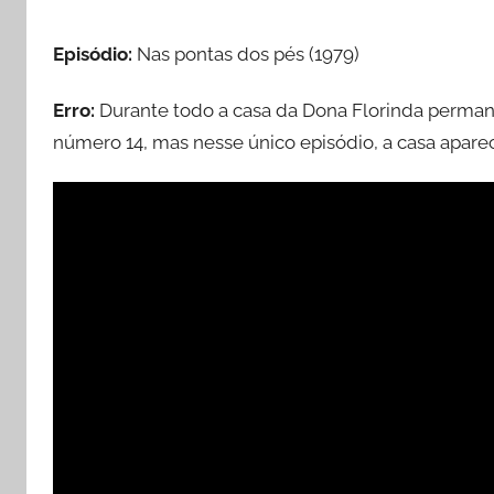
Episódio:
Nas pontas dos pés (1979)
Erro:
Durante todo a casa da Dona Florinda perman
número 14, mas nesse único episódio, a casa apar