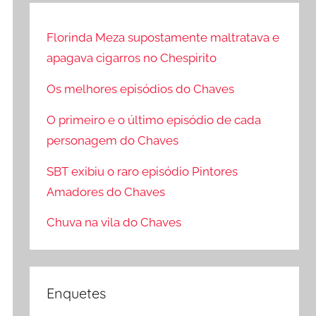
q
o
u
Florinda Meza supostamente maltratava e
c
i
apagava cigarros no Chespirito
u
s
r
a
Os melhores episódios do Chaves
a
r
O primeiro e o último episódio de cada
r
p
personagem do Chaves
o
r
SBT exibiu o raro episódio Pintores
:
Amadores do Chaves
Chuva na vila do Chaves
Enquetes