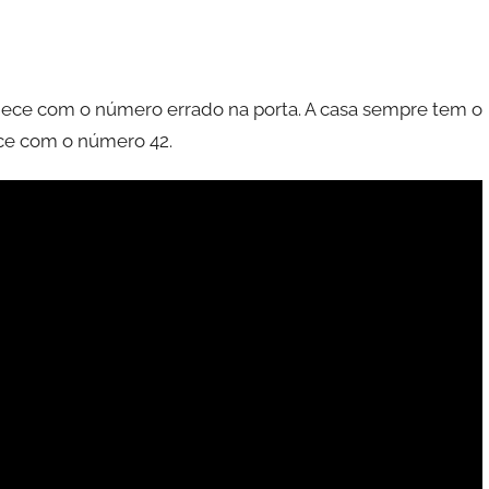
ece com o número errado na porta. A casa sempre tem o
ece com o número 42.