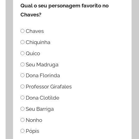
Qual o seu personagem favorito no
Chaves?
Chaves
Chiquinha
Quico
Seu Madruga
Dona Florinda
Professor Girafales
Dona Clotilde
Seu Barriga
Nonho
Pópis