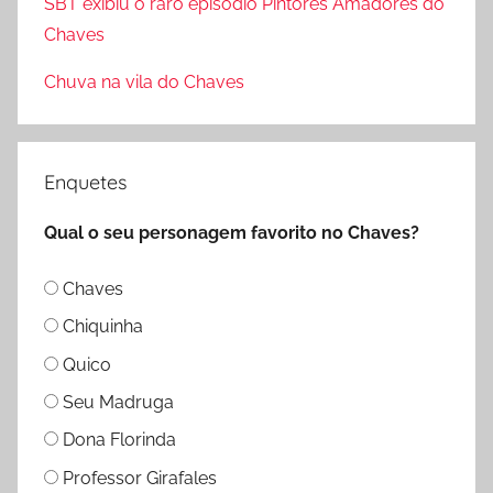
SBT exibiu o raro episódio Pintores Amadores do
r
Chaves
:
Chuva na vila do Chaves
Enquetes
Qual o seu personagem favorito no Chaves?
Chaves
Chiquinha
Quico
Seu Madruga
Dona Florinda
Professor Girafales