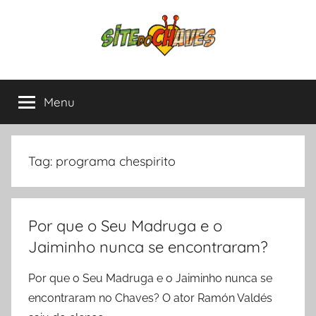
Pular
para
o
conteúdo
Site
Chaves
e
Menu
do
Chapolin,
tudo
sobre
Chaves
as
Tag:
programa chespirito
séries
mais
amadas
Por que o Seu Madruga e o
da
América
Jaiminho nunca se encontraram?
Latina.
Por que o Seu Madruga e o Jaiminho nunca se
encontraram no Chaves? O ator Ramón Valdés