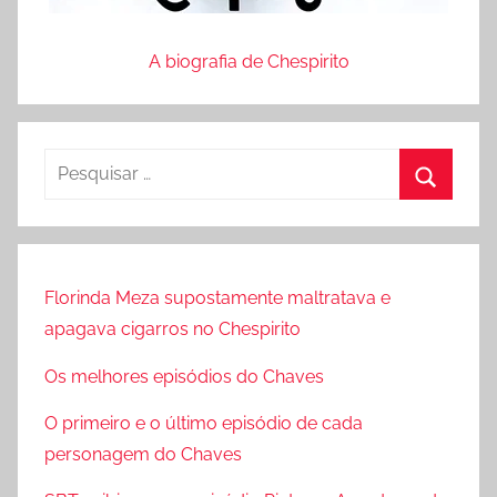
A biografia de Chespirito
P
e
P
s
r
q
o
u
Florinda Meza supostamente maltratava e
c
i
apagava cigarros no Chespirito
u
s
r
Os melhores episódios do Chaves
a
a
r
O primeiro e o último episódio de cada
r
p
personagem do Chaves
o