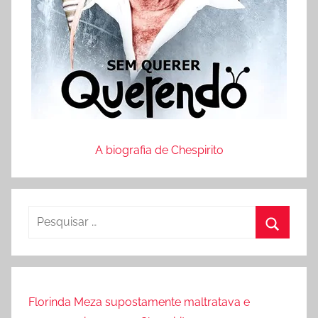
A biografia de Chespirito
P
e
P
s
r
q
o
u
Florinda Meza supostamente maltratava e
c
i