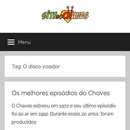
Pular
para
o
conteúdo
Site
Chaves
e
Menu
do
Chapolin,
tudo
sobre
Chaves
as
Tag:
O disco voador
séries
mais
amadas
Os melhores episódios do Chaves
da
América
O Chaves estreou em 1972 e seu último episódio
Latina.
foi ao ar em 1992. Durante esses 20 anos, foram
produzidos