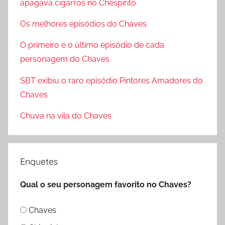
apagava cigarros no Chespirito
u
s
r
Os melhores episódios do Chaves
a
a
r
O primeiro e o último episódio de cada
r
p
personagem do Chaves
o
SBT exibiu o raro episódio Pintores Amadores do
r
Chaves
:
Chuva na vila do Chaves
Enquetes
Qual o seu personagem favorito no Chaves?
Chaves