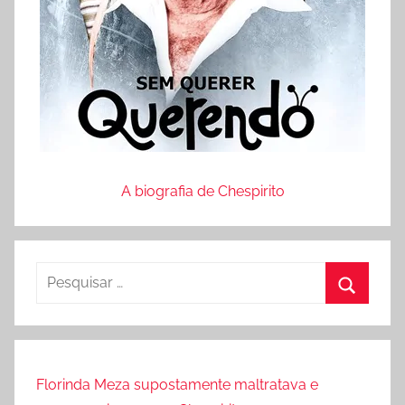
A biografia de Chespirito
P
e
P
s
r
q
o
u
Florinda Meza supostamente maltratava e
c
i