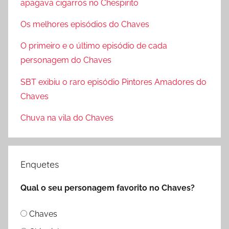
apagava cigarros no Chespirito
u
s
r
Os melhores episódios do Chaves
a
a
r
O primeiro e o último episódio de cada
r
p
personagem do Chaves
o
SBT exibiu o raro episódio Pintores Amadores do
r
Chaves
:
Chuva na vila do Chaves
Enquetes
Qual o seu personagem favorito no Chaves?
Chaves