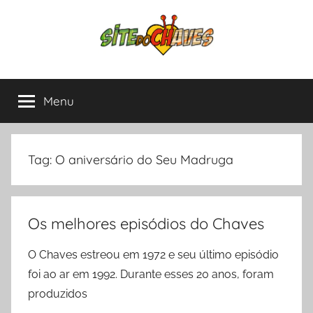
Pular
para
o
conteúdo
Site
Chaves
e
Menu
do
Chapolin,
tudo
sobre
Chaves
as
Tag:
O aniversário do Seu Madruga
séries
mais
amadas
Os melhores episódios do Chaves
da
América
O Chaves estreou em 1972 e seu último episódio
Latina.
foi ao ar em 1992. Durante esses 20 anos, foram
produzidos