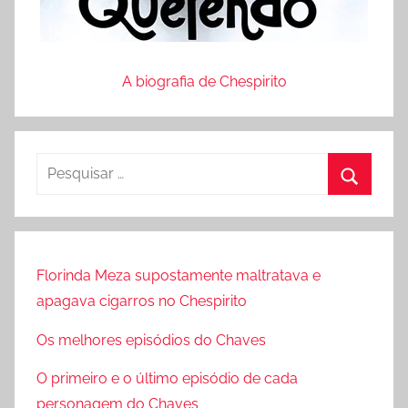
A biografia de Chespirito
P
e
P
s
r
q
o
u
Florinda Meza supostamente maltratava e
c
i
apagava cigarros no Chespirito
u
s
r
Os melhores episódios do Chaves
a
a
r
O primeiro e o último episódio de cada
r
p
personagem do Chaves