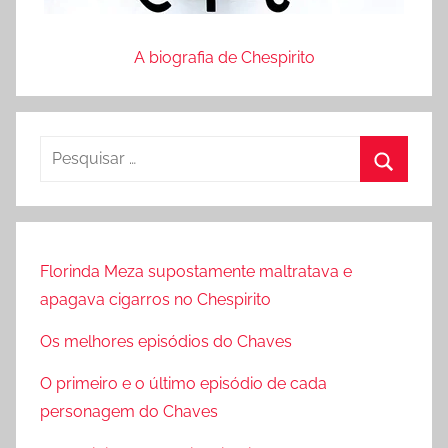
A biografia de Chespirito
P
e
P
s
r
q
o
u
Florinda Meza supostamente maltratava e
c
i
apagava cigarros no Chespirito
u
s
r
Os melhores episódios do Chaves
a
a
r
O primeiro e o último episódio de cada
r
p
personagem do Chaves
o