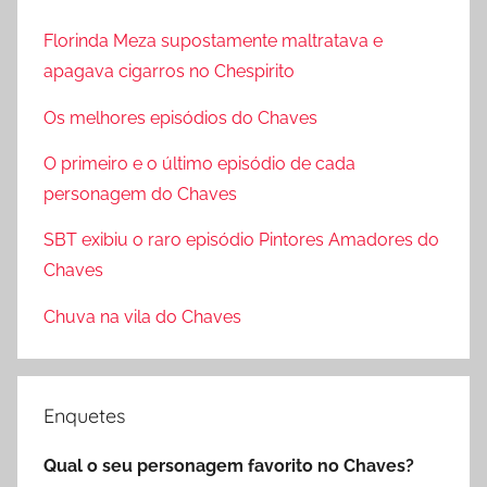
o
u
Florinda Meza supostamente maltratava e
c
i
apagava cigarros no Chespirito
u
s
r
Os melhores episódios do Chaves
a
a
r
O primeiro e o último episódio de cada
r
p
personagem do Chaves
o
SBT exibiu o raro episódio Pintores Amadores do
r
Chaves
:
Chuva na vila do Chaves
Enquetes
Qual o seu personagem favorito no Chaves?