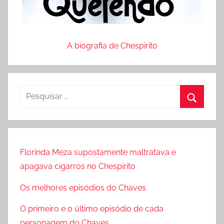
A biografia de Chespirito
P
e
P
s
r
q
o
u
Florinda Meza supostamente maltratava e
c
i
apagava cigarros no Chespirito
u
s
r
Os melhores episódios do Chaves
a
a
r
O primeiro e o último episódio de cada
r
p
personagem do Chaves