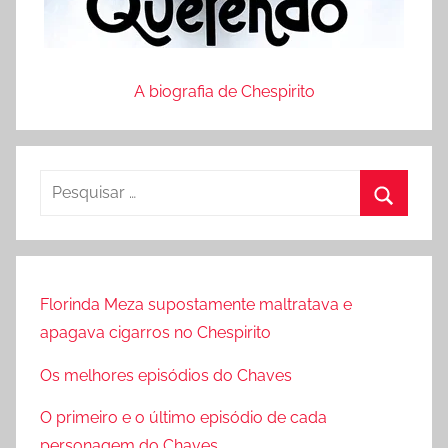
A biografia de Chespirito
P
e
P
s
r
q
o
u
Florinda Meza supostamente maltratava e
c
i
apagava cigarros no Chespirito
u
s
r
Os melhores episódios do Chaves
a
a
r
O primeiro e o último episódio de cada
r
p
personagem do Chaves