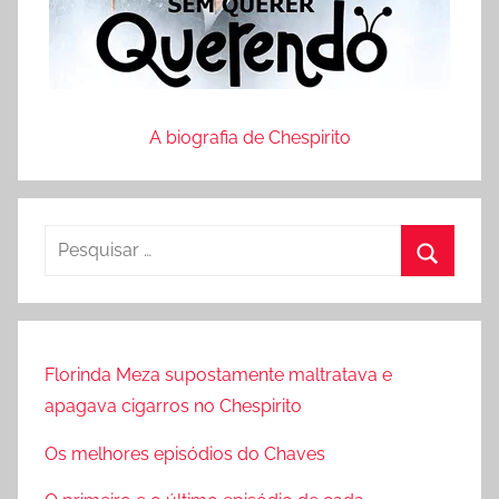
A biografia de Chespirito
P
e
P
s
r
q
o
u
Florinda Meza supostamente maltratava e
c
i
apagava cigarros no Chespirito
u
s
r
Os melhores episódios do Chaves
a
a
r