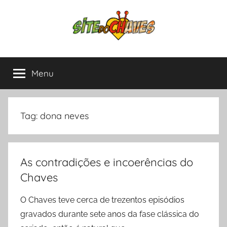
Pular
para
o
conteúdo
Site
Chaves
e
Menu
do
Chapolin,
tudo
sobre
Chaves
as
Tag:
dona neves
séries
mais
amadas
As contradições e incoerências do
da
América
Chaves
Latina.
O Chaves teve cerca de trezentos episódios
gravados durante sete anos da fase clássica do