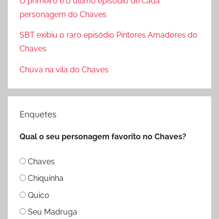
O primeiro e o último episódio de cada
r
p
personagem do Chaves
o
SBT exibiu o raro episódio Pintores Amadores do
r
Chaves
:
Chuva na vila do Chaves
Enquetes
Qual o seu personagem favorito no Chaves?
Chaves
Chiquinha
Quico
Seu Madruga