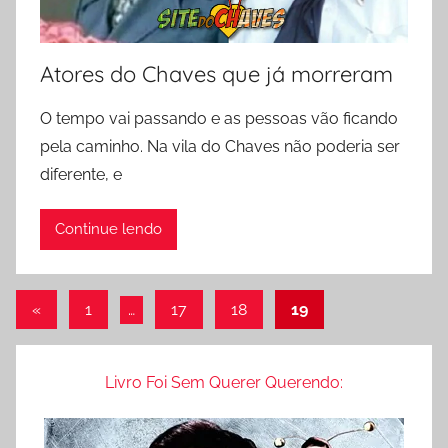
Atores do Chaves que já morreram
O tempo vai passando e as pessoas vão ficando
pela caminho. Na vila do Chaves não poderia ser
diferente, e
Continue lendo
Paginação
Post
«
1
…
17
18
19
anterior
de
posts
Livro Foi Sem Querer Querendo: