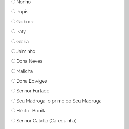
Nonho
Pópis
Godinez
Paty
Glória
Jaiminho
Dona Neves
Malicha
Dona Edwiges
Senhor Furtado
Seu Madroga, o primo do Seu Madruga
Héctor Bonilla
Senhor Calvillo (Carequinha)