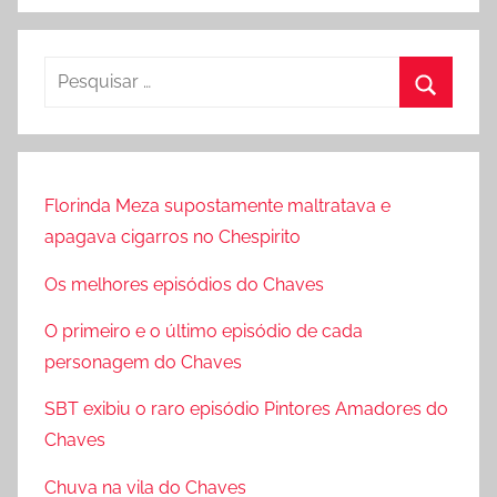
P
e
P
s
r
q
o
u
Florinda Meza supostamente maltratava e
c
i
apagava cigarros no Chespirito
u
s
r
Os melhores episódios do Chaves
a
a
r
O primeiro e o último episódio de cada
r
p
personagem do Chaves
o
SBT exibiu o raro episódio Pintores Amadores do
r
Chaves
:
Chuva na vila do Chaves