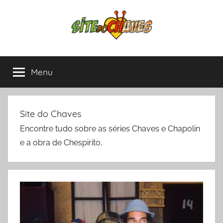
Pular
para
o
conteúdo
Site
Chaves
e
Menu
do
Chapolin,
tudo
sobre
Chaves
as
Site do Chaves
séries
Encontre tudo sobre as séries Chaves e Chapolin
mais
e a obra de Chespirito,
amadas
da
América
Latina.