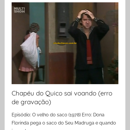
Chapéu do Quico sai voando (erro
de gravação)
Episódio: O velho do saco (1978) Erro: Dona
Florinda pega o saco do Seu Madruga e quando