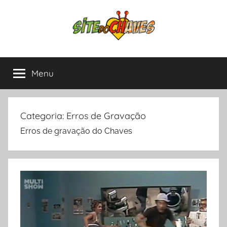
Pular
para
o
conteúdo
Site
Chaves
e
Menu
do
Chapolin,
tudo
sobre
Chaves
as
Categoria:
Erros de Gravação
séries
Erros de gravação do Chaves
mais
amadas
da
América
Latina.