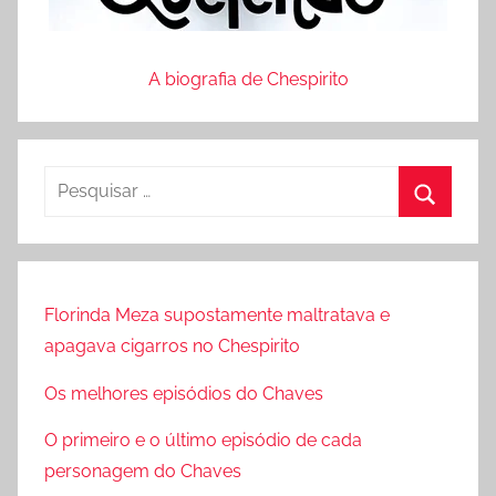
A biografia de Chespirito
P
e
P
s
r
q
o
u
Florinda Meza supostamente maltratava e
c
i
apagava cigarros no Chespirito
u
s
r
Os melhores episódios do Chaves
a
a
r
O primeiro e o último episódio de cada
r
p
personagem do Chaves
o