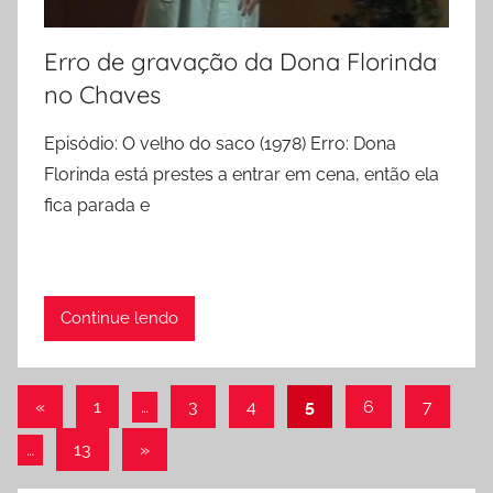
Erro de gravação da Dona Florinda
no Chaves
Episódio: O velho do saco (1978) Erro: Dona
Florinda está prestes a entrar em cena, então ela
fica parada e
Continue lendo
Paginação
Post
«
1
…
3
4
5
6
7
anterior
de
Post
…
13
»
posts
seguinte