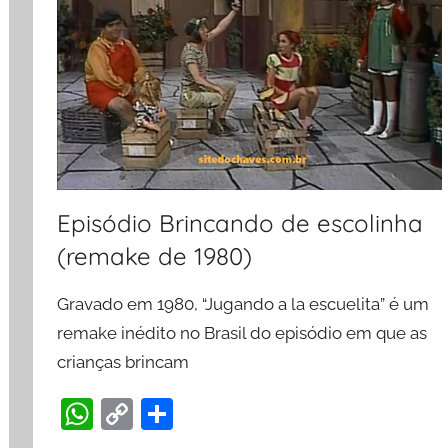
Episódio Brincando de escolinha
(remake de 1980)
Gravado em 1980, “Jugando a la escuelita” é um
remake inédito no Brasil do episódio em que as
crianças brincam
W
C
S
h
o
h