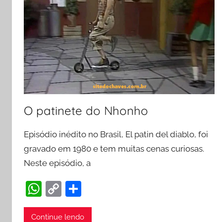
O patinete do Nhonho
Episódio inédito no Brasil, El patin del diablo, foi
gravado em 1980 e tem muitas cenas curiosas.
Neste episódio, a
W
C
S
h
o
h
at
p
ar
Continue lendo