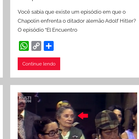
Você sabia que existe um episódio em que o
Chapolin enfrenta o ditador alemão Adolf Hitler?
O episódio “El Encuentro
W
C
S
h
o
h
at
p
ar
Continue lendo
s
y
e
A
Li
p
n
p
k