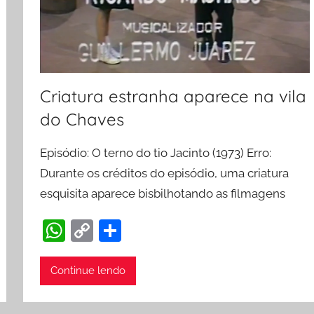
Criatura estranha aparece na vila
do Chaves
Episódio: O terno do tio Jacinto (1973) Erro:
Durante os créditos do episódio, uma criatura
esquisita aparece bisbilhotando as filmagens
W
C
S
h
o
h
at
p
ar
Continue lendo
s
y
e