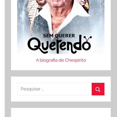
A biografia de Chespirito
Pesquisar
por:
Procurar