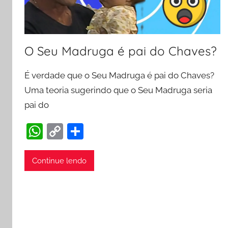
O Seu Madruga é pai do Chaves?
É verdade que o Seu Madruga é pai do Chaves?
Uma teoria sugerindo que o Seu Madruga seria
pai do
W
C
S
h
o
h
at
p
ar
Continue lendo
s
y
e
A
Li
p
n