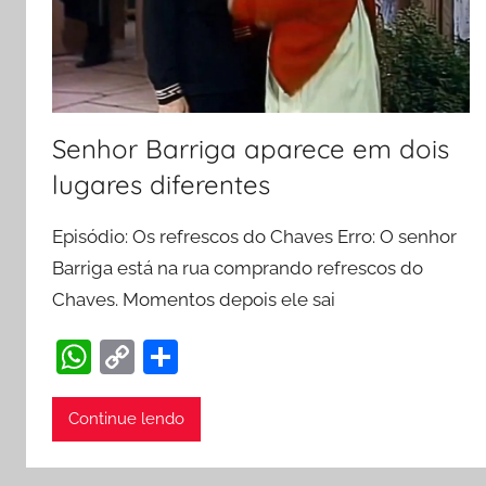
Senhor Barriga aparece em dois
lugares diferentes
Episódio: Os refrescos do Chaves Erro: O senhor
Barriga está na rua comprando refrescos do
Chaves. Momentos depois ele sai
W
C
S
h
o
h
at
p
ar
Continue lendo
s
y
e