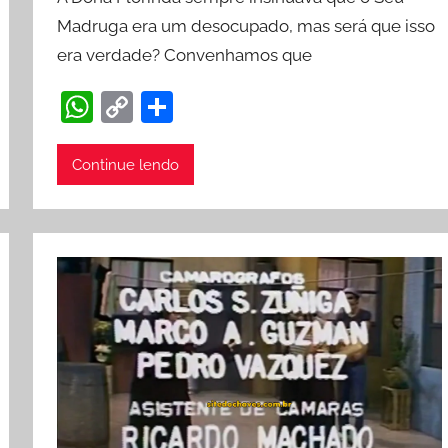
Madruga era um desocupado, mas será que isso
era verdade? Convenhamos que
W
C
S
h
o
h
at
p
ar
Continue lendo
s
y
e
A
Li
p
n
p
k