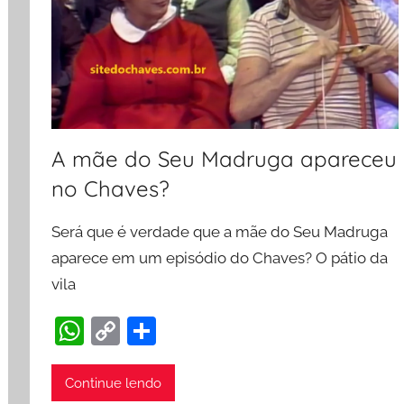
A mãe do Seu Madruga apareceu
no Chaves?
Será que é verdade que a mãe do Seu Madruga
aparece em um episódio do Chaves? O pátio da
vila
W
C
S
h
o
h
at
p
ar
Continue lendo