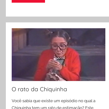
s
y
e
A
Li
p
n
p
k
O rato da Chiquinha
Você sabia que existe um episódio no qual a
Chiquinha tem um rato de estimação? Este